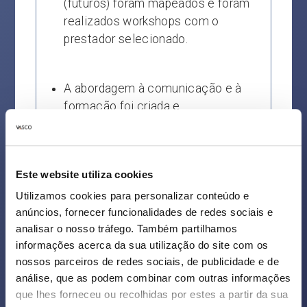
(futuros) foram mapeados e foram
realizados workshops com o
prestador selecionado.
A abordagem à comunicação e à
formação foi criada e
implementada para uma execução
bem-sucedida.
Este website utiliza cookies
Utilizamos cookies para personalizar conteúdo e
anúncios, fornecer funcionalidades de redes sociais e
Resultado
analisar o nosso tráfego. Também partilhamos
informações acerca da sua utilização do site com os
nossos parceiros de redes sociais, de publicidade e de
análise, que as podem combinar com outras informações
O projeto foi entregue dentro do
que lhes forneceu ou recolhidas por estes a partir da sua