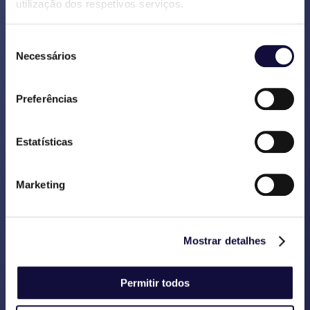
prazo e respeitando o orçamento.
utilização dos respetivos serviços.
Os processos foram padronizados.
Seleção
Necessários
de
Realizou-se uma organização
consentimento
interna de gestão para o futuro
Preferências
desenvolvimento da aplicação.
Estatísticas
Back
Marketing
Mostrar detalhes
Permitir todos