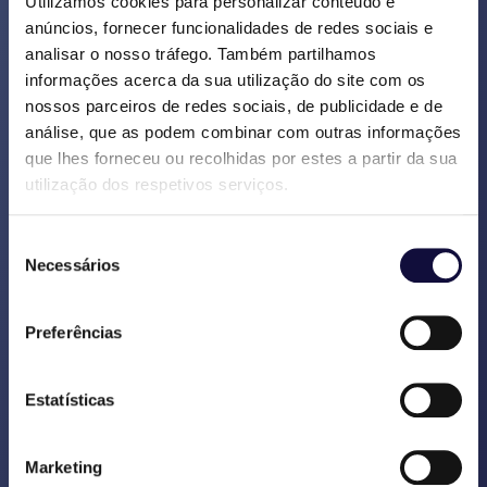
utilização do nosso site com os nossos
Utilizamos cookies para personalizar conteúdo e
anúncios, fornecer funcionalidades de redes sociais e
parceiros de redes sociais, publicidade e
analisar o nosso tráfego. Também partilhamos
análise. Estes parceiros podem combinar
informações acerca da sua utilização do site com os
estes dados com outras informações que
nossos parceiros de redes sociais, de publicidade e de
você lhes tenha fornecido ou que tenham
análise, que as podem combinar com outras informações
recolhido com base na sua utilização dos
que lhes forneceu ou recolhidas por estes a partir da sua
respetivos serviços. Para mais
utilização dos respetivos serviços.
informações, consulte:
https://www.vasco-
consult.com/pt/preferencias-de-cookies/
Seleção
Necessários
de
PROTEÇÃO DOS SEUS DADOS
consentimento
Preferências
Tomámos medidas de segurança técnicas
e organizacionais apropriadas para proteger
os seus dados pessoais contra perda,
Estatísticas
utilização indevida e acesso não
autorizado por terceiros.
Marketing