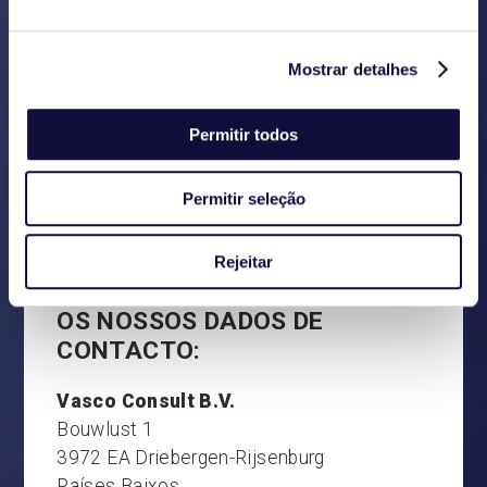
CONSULTA, CORREÇÃO E
ELIMINAÇÃO DE DADOS
Mostrar detalhes
No caso de uma relação comercial com a
Vasco Consult, o cliente pode solicitar por
Permitir todos
escrito um resumo dos dados pessoais por
nós guardados. Se este contiver
Permitir seleção
imprecisões, o cliente pode solicitar-nos
por escrito a alteração ou eliminação dos
Rejeitar
dados em questão.
OS NOSSOS DADOS DE
CONTACTO:
Vasco Consult B.V.
Bouwlust 1
3972 EA Driebergen-Rijsenburg
Países Baixos