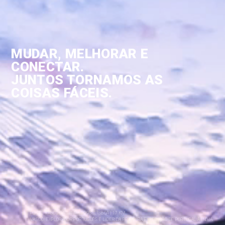
MUDAR, MELHORAR E
CONECTAR.
JUNTOS TORNAMOS AS
COISAS FÁCEIS.
PONTE VASCO DA GAMA | 1998 | LISBOA | 17 KM
VASCO. EXPLORADOR PORTUGUÊS E LÍDER DA PRIMEIRA EXPEDIÇÃO DE PORTUGAL À ÍNDIA.