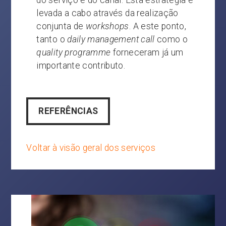
do serviço e do canal. Esta estratégia é
levada a cabo através da realização
conjunta de
workshops
. A este ponto,
tanto o
daily management call
como o
quality programme
forneceram já um
importante contributo.
REFERÊNCIAS
Voltar à visão geral dos serviços