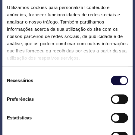
Utilizamos cookies para personalizar conteúdo e
anúncios, fornecer funcionalidades de redes sociais e
Sob orientação da Vasco
analisar o nosso tráfego. Também partilhamos
restabelece-se toda a estrutura
informações acerca da sua utilização do site com os
programática, incluindo
nossos parceiros de redes sociais, de publicidade e de
governança.
análise, que as podem combinar com outras informações
que lhes forneceu ou recolhidas por estes a partir da sua
Os relatórios de gestão foram
utilização dos respetivos serviços.
criados de uma forma nova, dando
à gestão uma melhor perspetiva
Seleção
sobre o progresso do projeto, do
Necessários
de
planeamento e do orçamento.
consentimento
Foi proposto e implementado um
Preferências
novo formato para os workshops. A
Vasco orientou os workshops nos
Estatísticas
Países Baixos e na Espanha,
transferindo depois essa tarefa