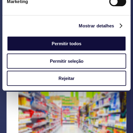
Marketing
para a própria organização. Os
países ajudam-se entre si nos
workshops. Este novo formato
encurtou o tempo total das
Mostrar detalhes
avaliações em seis meses.
Permitir todos
Permitir seleção
Back
Rejeitar