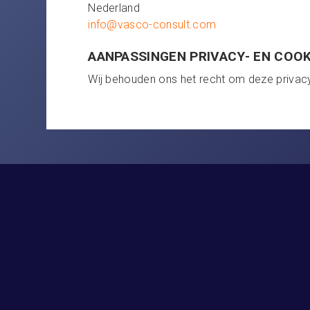
Nederland
info@vasco-consult.com
AANPASSINGEN PRIVACY- EN COO
Wij behouden ons het recht om deze privacy