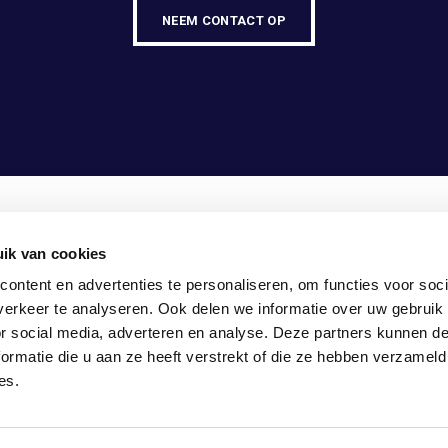
NEEM CONTACT OP
ik van cookies
5-1307990
ontent en advertenties te personaliseren, om functies voor soci
fo@vasco-consult.com
erkeer te analyseren. Ook delen we informatie over uw gebruik
or social media, adverteren en analyse. Deze partners kunnen 
ormatie die u aan ze heeft verstrekt of die ze hebben verzameld
es.
KEUREN
TRANSPARANTIE