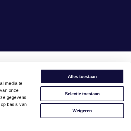
samen
maken we het
simpel
Alles toestaan
al media te
 van onze
Selectie toestaan
deze gegevens
 op basis van
Weigeren