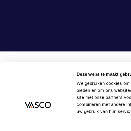
Deze website maakt gebru
Vasco Consult B.V.
08
We gebruiken cookies om c
Bouwlust 1
in
bieden en om ons websitev
3972 EA Driebergen-Rijsenburg
site met onze partners vo
Nederland
combineren met andere inf
uw gebruik van hun servic
© 2026
PRIVACYVERKLARING
ALGEMENE VOORWAARDEN
COOKIEVOOR