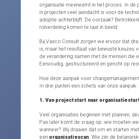
organisatie meeneemt in het proces. In de pr
in projecten veel aandacht is voor de technis
adoptie achterblijft. De oorzaak? Betrokkenh
rolverdeling komen te laat in beeld.
Bij Vasco Consult zorgen we ervoor dat dra
is, maar het resultaat van bewuste keuzes
de verandering samen met de mensen die 
Eenvoudig, gestructureerd en gericht op resu
Hoe deze aanpak voor changemanagement in
In drie punten een schets van onze aanpak:
1. Van projectstart naar organisatiestar
Veel organisaties beginnen met plannen, dea
Pas later komt de vraag op: wie moeten we e
wanneer? Wij draaien dat om en starten me
een
organisatiescan
. Wie zijn de belangri