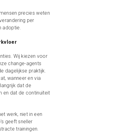
 mensen precies weten
verandering per
n adoptie.
rkvloer
nties. Wij kiezen voor
nze change-agents
 dagelijkse praktijk.
at, wanneer en via
langrijk dat de
en dat de continuïteit
et werk, niet in een
’s geeft sneller
tracte trainingen.