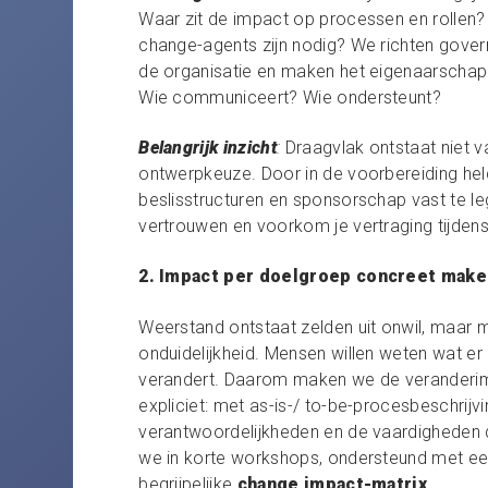
Waar zit de impact op processen en rollen
change-agents zijn nodig? We richten govern
de organisatie en maken het eigenaarschap 
Wie communiceert? Wie ondersteunt?
Belangrijk inzicht
:
Draagvlak ontstaat niet va
ontwerpkeuze. Door in de voorbereiding held
beslisstructuren en sponsorschap vast te l
vertrouwen en voorkom je vertraging tijdens
2. Impact per doelgroep concreet make
Weerstand ontstaat zelden uit onwil, maar m
onduidelijkheid. Mensen willen weten wat er 
verandert. Daarom maken we de veranderi
expliciet: met as-is-/ to-be-procesbeschrij
verantwoordelijkheden en de vaardigheden di
we in korte workshops, ondersteund met e
begrijpelijke
change impact-matrix
.