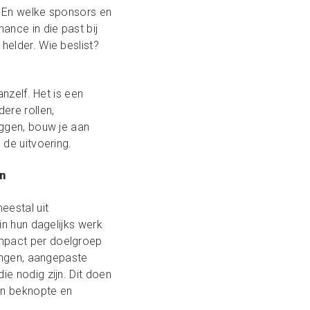
? En welke sponsors en
ance in die past bij
helder. Wie beslist?
nzelf. Het is een
ere rollen,
eggen, bouw je aan
 de uitvoering.
n
eestal uit
in hun dagelijks werk
mpact per doelgroep
vingen, aangepaste
e nodig zijn. Dit doen
en beknopte en