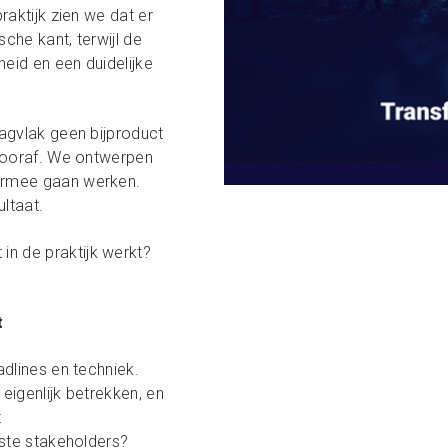
aktijk zien we dat er
che kant, terwijl de
eid en een duidelijke
agvlak geen bijproduct
 vooraf. We ontwerpen
ermee gaan werken.
ltaat.
 de praktijk werkt?
t
dlines en techniek.
igenlijk betrekken, en
t
jkste stakeholders?