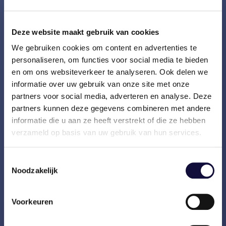
werk je mee aan de ontwikkeling van de
organisatie en help je bouwen aan de
Deze website maakt gebruik van cookies
volgende fase van Vasco.
We gebruiken cookies om content en advertenties te
personaliseren, om functies voor social media te bieden
Ook draag je hr-verantwoordelijkheid voor
en om ons websiteverkeer te analyseren. Ook delen we
een team van consultants. Je speelt een
informatie over uw gebruik van onze site met onze
actieve rol in hun ontwikkeling,
partners voor social media, adverteren en analyse. Deze
performance en werkplezier. Dat betekent
partners kunnen deze gegevens combineren met andere
dat je regelmatig gesprekken voert over
informatie die u aan ze heeft verstrekt of die ze hebben
groei, ambities en samenwerking, feedback
verzameld op basis van uw gebruik van hun services.
geeft, knelpunten bespreekbaar maakt en
meedenkt over de juiste opdrachten en
Toestemmingsselectie
ontwikkelstappen.
Noodzakelijk
CONCREET BETEKENT DIT DAT
Voorkeuren
JE: