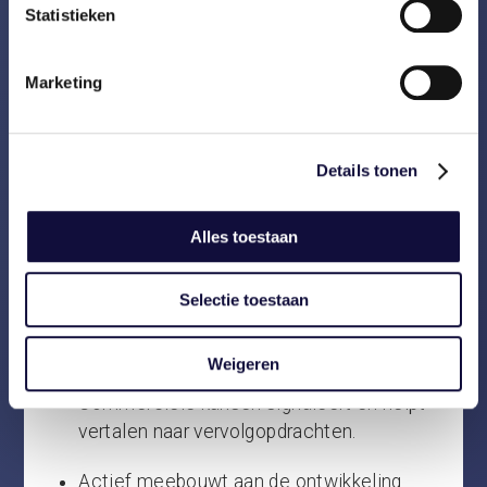
Statistieken
Projecten leidt van analyse tot
implementatie.
Marketing
Klanten adviseert en duurzame relaties
opbouwt.
Details tonen
Consultants begeleidt in hun
professionele en persoonlijke
Alles toestaan
ontwikkeling.
Verantwoordelijkheid neemt voor
Selectie toestaan
performance, inzetbaarheid en groei van
je team.
Weigeren
Commerciële kansen signaleert en helpt
vertalen naar vervolgopdrachten.
Actief meebouwt aan de ontwikkeling