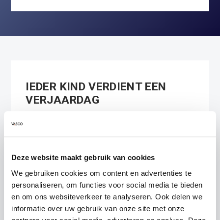
IEDER KIND VERDIENT EEN
VERJAARDAG
In Nederland zijn er inmiddels jaarlijks meer
dan 100.000 kinderen die hun verjaardag
niet kunnen vieren, omdat er thuis geen
Deze website maakt gebruik van cookies
geld voor is.
Stichting Jarige Job
helpt
We gebruiken cookies om content en advertenties te
deze kinderen door het geven van een
personaliseren, om functies voor social media te bieden
verjaardagsbox t.w.v. €35,-. Hierin zit alles
en om ons websiteverkeer te analyseren. Ook delen we
wat nodig is voor een echte verjaardag
informatie over uw gebruik van onze site met onze
thuis én op school. Vasco Consult