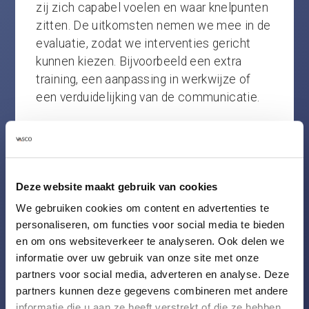
zij zich capabel voelen en waar knelpunten
zitten. De uitkomsten nemen we mee in de
evaluatie, zodat we interventies gericht
kunnen kiezen. Bijvoorbeeld een extra
training, een aanpassing in werkwijze of
een verduidelijking van de communicatie.
Belangrijk inzicht
:
Adoptie = data +
dialoog. Door sentiment naast gebruik te
leggen, stuur je op gedrag in plaats van
alleen op cijfers.
Deze website maakt gebruik van cookies
We gebruiken cookies om content en advertenties te
3. Sturen op waarde: van inzicht naar
personaliseren, om functies voor social media te bieden
actie
en om ons websiteverkeer te analyseren. Ook delen we
informatie over uw gebruik van onze site met onze
In één opdracht zagen we in het dashboard
partners voor social media, adverteren en analyse. Deze
partners kunnen deze gegevens combineren met andere
dat een deel van de ERP-licenties
informatie die u aan ze heeft verstrekt of die ze hebben