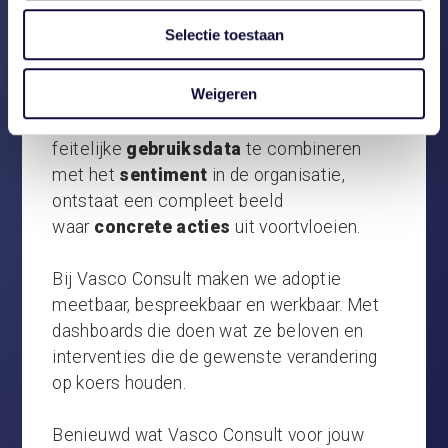
Tot slot
Selectie toestaan
Adoptie is geen eindpunt, maar
Weigeren
een bewegend kompas dat vraagt om zicht,
inzicht én actie. Door
feitelijke
gebruiksdata
te combineren
met het
sentiment
in de organisatie,
ontstaat een compleet beeld
waar
concrete acties
uit voortvloeien.
Bij Vasco Consult maken we adoptie
meetbaar, bespreekbaar en werkbaar. Met
dashboards die doen wat ze beloven en
interventies die de gewenste verandering
op koers houden.
Benieuwd wat Vasco Consult voor jouw