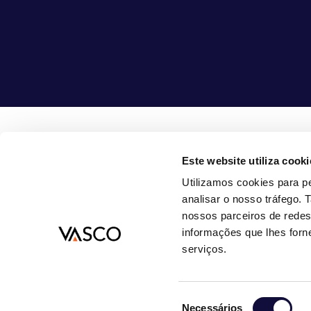
Este website utiliza cooki
Vasco Consult B.V.
08
Utilizamos cookies para pe
Bouwlust 1
in
analisar o nosso tráfego.
3972 EA Driebergen-Rijsenburg
nossos parceiros de redes
Nederland
informações que lhes forne
serviços.
© 2026
DECLARAÇÃO DE PRIVACIDADE
TERMOS E CONDIÇÕES GERAIS
PRE
Seleção
Necessários