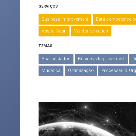
SERVIÇOS
Business improvement
Data competence c
Vasco Scan
Vendor selection
TEMAS
Análise dados
Business Improvement
D
Mudança
Optimização
Processes & Org