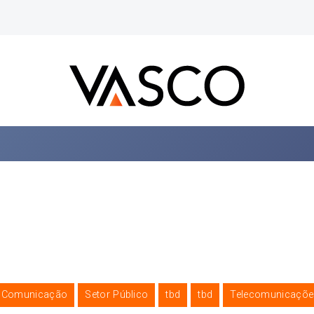
e Comunicação
Setor Público
tbd
tbd
Telecomunicaçõe