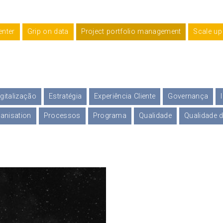
enter
Grip on data
Project portfolio management
Scale up
igitalização
Estratégia
Experiência Cliente
Governança
anisation
Processos
Programa
Qualidade
Qualidade 