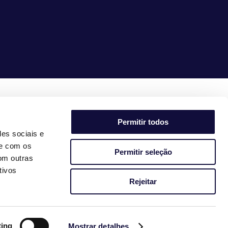
juntos
tornamos as coisas
fáceis
Permitir todos
des sociais e
te com os
Permitir seleção
om outras
tivos
Rejeitar
ting
Mostrar detalhes