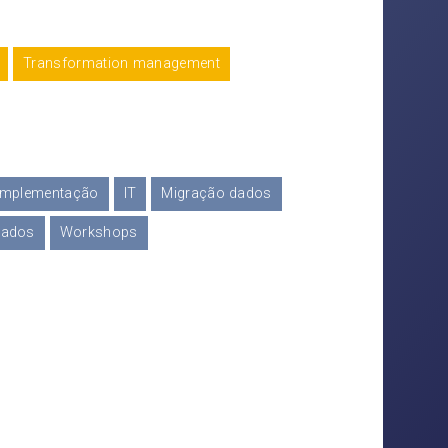
Transformation management
Implementação
IT
Migração dados
dados
Workshops