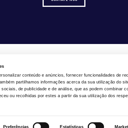
es
5-1307990
rsonalizar conteúdo e anúncios, fornecer funcionalidades de re
fo@vasco-consult.com
 Também partilhamos informações acerca da sua utilização do si
 sociais, de publicidade e de análise, que as podem combinar c
ceu ou recolhidas por estes a partir da sua utilização dos respe
FERÊNCIAS DE COOKIES
TRANSPARÊNCIA
Preferências
Estatísticas
Marke