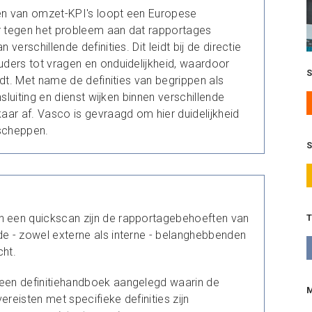
ren van omzet-KPI's loopt een Europese
 tegen het probleem aan dat rapportages
verschillende definities. Dit leidt bij de directie
ders tot vragen en onduidelijkheid, waardoor
rdt. Met name de definities van begrippen als
nsluiting en dienst wijken binnen verschillende
aar af. Vasco is gevraagd om hier duidelijkheid
 scheppen.
S
n een quickscan zijn de rapportagebehoeften van
de - zowel externe als interne - belanghebbenden
cht.
 een definitiehandboek aangelegd waarin de
ereisten met specifieke definities zijn