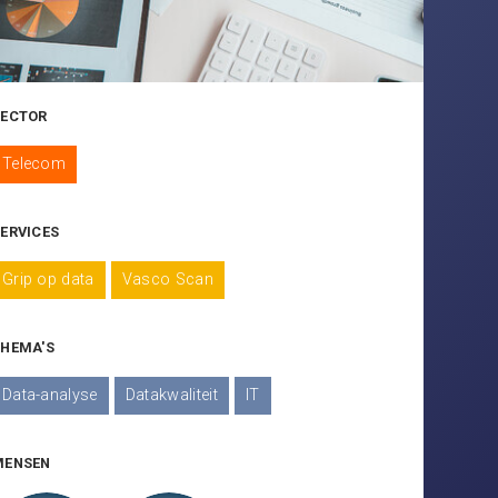
SECTOR
Telecom
ERVICES
Grip op data
Vasco Scan
THEMA'S
Data-analyse
Datakwaliteit
IT
MENSEN