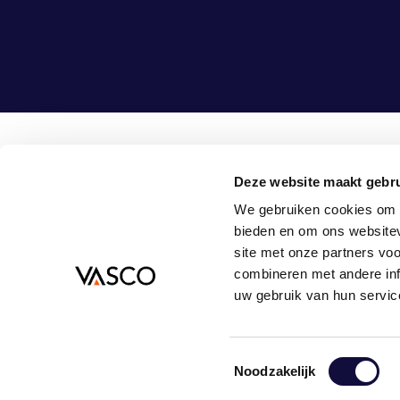
Deze website maakt gebru
Vasco Consult B.V.
08
We gebruiken cookies om c
Bouwlust 1
in
bieden en om ons websitev
3972 EA Driebergen-Rijsenburg
site met onze partners vo
Nederland
combineren met andere inf
uw gebruik van hun servic
© 2026
PRIVACYVERKLARING
ALGEMENE VOORWAARDEN
COOKIEVOOR
Toestemmingsselectie
Noodzakelijk