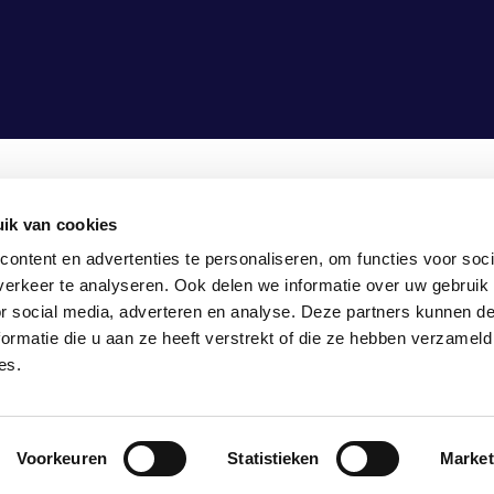
ik van cookies
5-1307990
ontent en advertenties te personaliseren, om functies voor soci
fo@vasco-consult.com
erkeer te analyseren. Ook delen we informatie over uw gebruik
or social media, adverteren en analyse. Deze partners kunnen 
ormatie die u aan ze heeft verstrekt of die ze hebben verzameld
es.
KEUREN
TRANSPARANTIE
Voorkeuren
Statistieken
Market