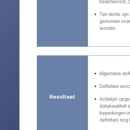
beantwoord, o
Ten slotte zij
genomen over 
worden.
Algemene defin
Definities wo
Resultaat
Actielijst opg
datakwaliteit 
beperkingen i
definities nog