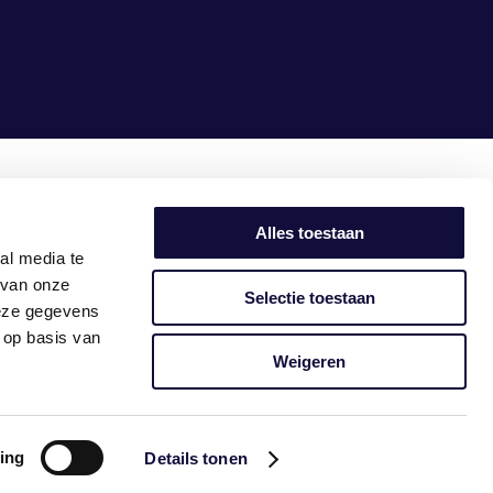
samen
maken we het
simpel
Alles toestaan
al media te
 van onze
Selectie toestaan
deze gegevens
 op basis van
Weigeren
ing
Details tonen