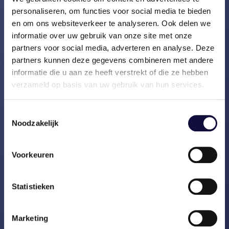
opnieuw ingericht, inclusief de
personaliseren, om functies voor social media te bieden
governance.
en om ons websiteverkeer te analyseren. Ook delen we
informatie over uw gebruik van onze site met onze
De managementrapportages zijn
partners voor social media, adverteren en analyse. Deze
op een nieuwe manier ingericht,
partners kunnen deze gegevens combineren met andere
waardoor het management betere
informatie die u aan ze heeft verstrekt of die ze hebben
inzage heeft in de voortgang van
verzameld op basis van uw gebruik van hun services.
het project, de planning en het
budget.
Toestemmingsselectie
Noodzakelijk
Een nieuwe opzet voor de
workshops is voorgedragen en
uitgevoerd. Vasco heeft de
Voorkeuren
workshops in Nederland en Spanje
geleid, daarna is deze taak
Statistieken
overgedragen aan de organisatie
zelf. Landen helpen elkaar bij de
Marketing
workshops. De totale doorlooptijd