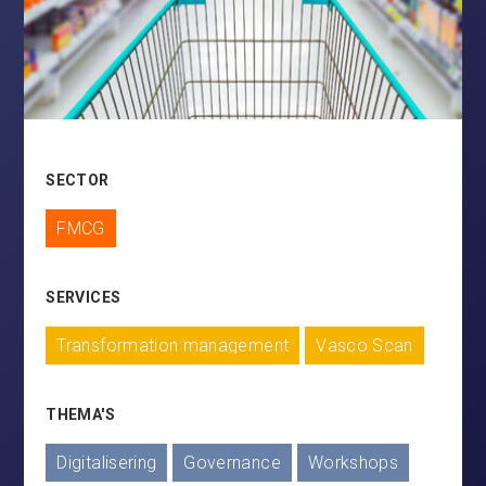
SECTOR
FMCG
SERVICES
Transformation management
Vasco Scan
THEMA'S
Digitalisering
Governance
Workshops