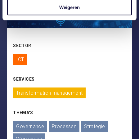
Weigeren
SECTOR
ICT
SERVICES
Transformation management
THEMA'S
Governance
Processen
Strategie
Workshops