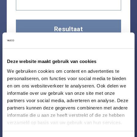
Resultaat
Programma weer terug op schema
Deze website maakt gebruik van cookies
door een zogenaamde ‘reset’.
We gebruiken cookies om content en advertenties te
personaliseren, om functies voor social media te bieden
De rolverdeling tussen de
en om ons websiteverkeer te analyseren. Ook delen we
technische en functionele
informatie over uw gebruik van onze site met onze
verantwoordelijken is helder
partners voor social media, adverteren en analyse. Deze
gemaakt, waarna de overdracht
partners kunnen deze gegevens combineren met andere
naar een eigen programmamanager
informatie die u aan ze heeft verstrekt of die ze hebben
met de juiste IT- en
verzameld op basis van uw gebruik van hun services.
architectuurachtergrond is geborgd.