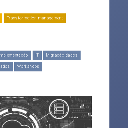
Transformation management
Implementação
IT
Migração dados
dados
Workshops