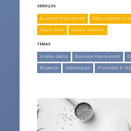
SERVIÇOS
Business improvement
Data competence c
Vasco Scan
Vendor selection
TEMAS
Análise dados
Business Improvement
D
Mudança
Optimização
Processes & Org