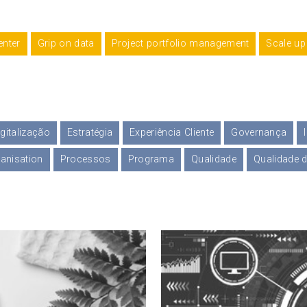
enter
Grip on data
Project portfolio management
Scale up
igitalização
Estratégia
Experiência Cliente
Governança
anisation
Processos
Programa
Qualidade
Qualidade 