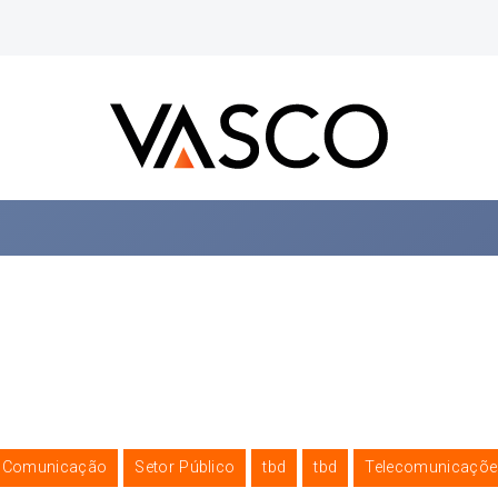
e Comunicação
Setor Público
tbd
tbd
Telecomunicaçõe