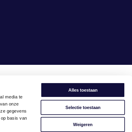
samen
maken we het
simpel
Alles toestaan
al media te
 van onze
Selectie toestaan
deze gegevens
 op basis van
Weigeren