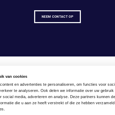
NEEM CONTACT OP
ik van cookies
5-1307990
ontent en advertenties te personaliseren, om functies voor soci
fo@vasco-consult.com
erkeer te analyseren. Ook delen we informatie over uw gebruik
or social media, adverteren en analyse. Deze partners kunnen 
ormatie die u aan ze heeft verstrekt of die ze hebben verzameld
es.