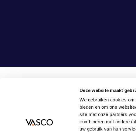
Deze website maakt gebru
Vasco Consult B.V.
08
We gebruiken cookies om c
Bouwlust 1
in
bieden en om ons websitev
3972 EA Driebergen-Rijsenburg
site met onze partners vo
Nederland
combineren met andere inf
uw gebruik van hun servic