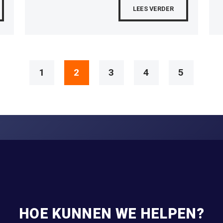
LEES VERDER
1
2
3
4
5
HOE KUNNEN WE HELPEN?