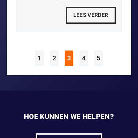
LEES VERDER
1
2
3
4
5
HOE KUNNEN WE HELPEN?