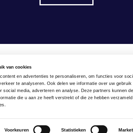
ik van cookies
5-1307990
ontent en advertenties te personaliseren, om functies voor soci
fo@vasco-consult.com
erkeer te analyseren. Ook delen we informatie over uw gebruik
or social media, adverteren en analyse. Deze partners kunnen 
ormatie die u aan ze heeft verstrekt of die ze hebben verzameld
es.
KEUREN
TRANSPARANTIE
Voorkeuren
Statistieken
Market