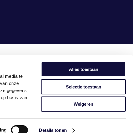
samen
maken we het
simpel
Alles toestaan
al media te
 van onze
Selectie toestaan
deze gegevens
 op basis van
Weigeren
ing
Details tonen