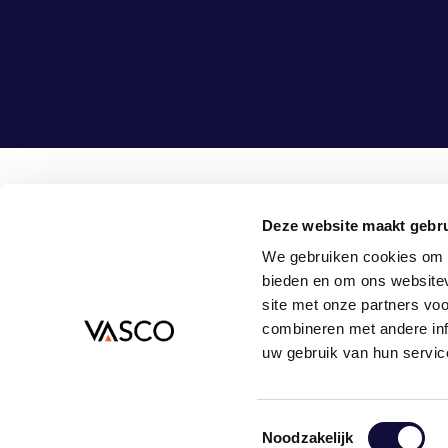
Deze website maakt gebru
Vasco Consult B.V.
08
We gebruiken cookies om c
Bouwlust 1
in
bieden en om ons websitev
3972 EA Driebergen-Rijsenburg
site met onze partners vo
Nederland
combineren met andere inf
uw gebruik van hun servic
© 2026
PRIVACYVERKLARING
ALGEMENE VOORWAARDEN
COOKIEVOOR
Toestemmingsselectie
Noodzakelijk