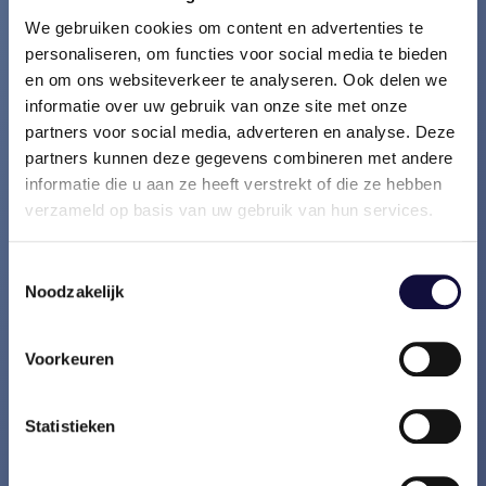
We gebruiken cookies om content en advertenties te
personaliseren, om functies voor social media te bieden
en om ons websiteverkeer te analyseren. Ook delen we
VASCO SCAN
informatie over uw gebruik van onze site met onze
partners voor social media, adverteren en analyse. Deze
Wij doen in korte tijd concrete
partners kunnen deze gegevens combineren met andere
verbetervoorstellen.
informatie die u aan ze heeft verstrekt of die ze hebben
verzameld op basis van uw gebruik van hun services.
LEES VERDER
Toestemmingsselectie
Noodzakelijk
Voorkeuren
Statistieken